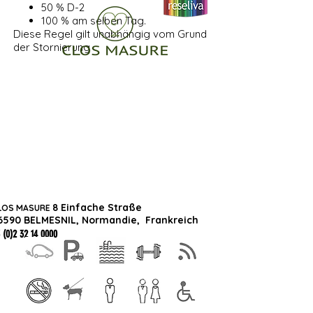
50 % D-2
100 % am selben Tag.
Diese Regel gilt unabhängig vom Grund
der Stornierung
8 Einfache Straße
LOS MASURE
6590 BELMESNIL, Normandie,
Frankreich
 (0)2 32 14 0000