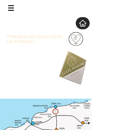
FRAGEN SIE NACH DEM
LEITFADEN !
Das in Ihrer Unterkunft
aufliegende Verzeichnis
enthält Informationen und
Wanderrouten. Sie finden
auch Adressen von
Restaurants und Gärten, die
Sie besuchen können.