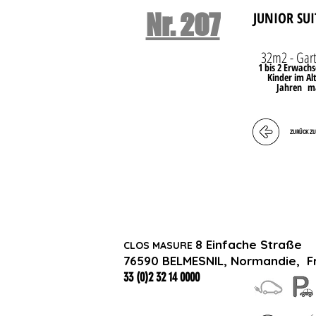
Nr. 207
JUNIOR SUI
32m2 - Gar
1 bis 2 Erwachs
Kinder im Al
Jahren
m
ZURÜCK ZU
8 Einfache Straße
CLOS MASURE
76590 BELMESNIL, Normandie,
F
33 (0)2 32 14 0000