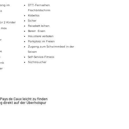
gang im
DTT-Fernsehen
Flachbildschirm
ss
Kabellos
Sicher
für 2 Kinder
Reisebett leihen
e max.
Bereit
Eisen
Haustiere verboten
r
Parkplatz im Freien
Zugang zum Schwimmbad in der
he
Saison
e
Self-Service-Fitness
Nichtraucher
ank
er
 Pays de Caux leicht zu finden
ng
direkt auf der Überholspur