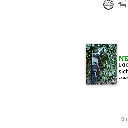
N
Lad
sic
kosten
Bi