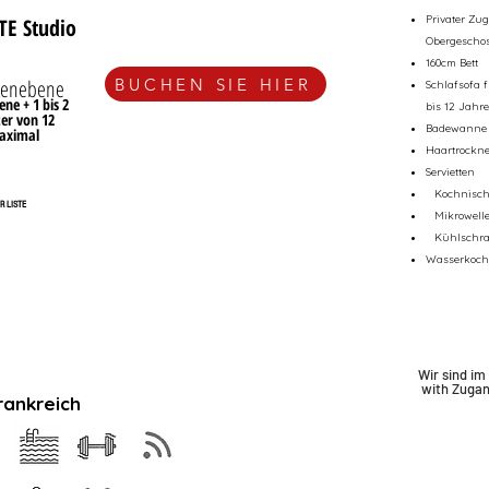
Privater Zu
TE Studio
Obergescho
160cm Bett
BUCHEN SIE HIER
tenebene
Schlafsofa 
ene + 1 bis 2
bis 12 Jahr
ter von 12
Badewanne
aximal
Haartrockne
Servietten
Kochnisc
R LISTE
Mikrowell
Kühlschr
Wasserkoch
Wir sind im
with
Zuga
rankreich