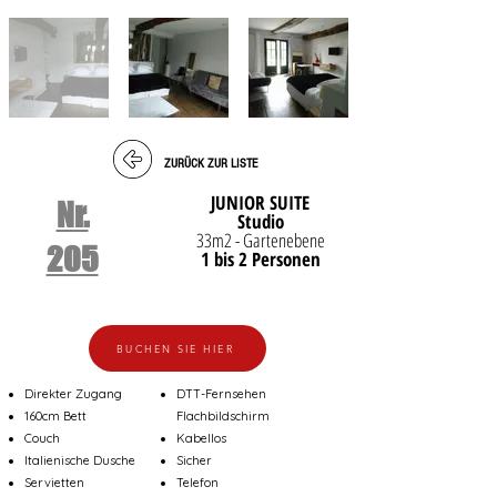
ZURÜCK ZUR LISTE
JUNIOR SUITE
Nr.
Studio
33m2 - Gartenebene
205
1 bis 2 Personen
BUCHEN SIE HIER
Direkter Zugang
DTT-Fernsehen
160cm Bett
Flachbildschirm
Couch
Kabellos
Italienische Dusche
Sicher
Servietten
Telefon