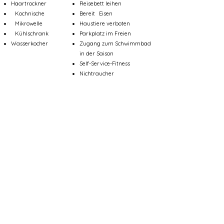
Haartrockner
Reisebett leihen
Kochnische
Bereit
Eisen
Mikrowelle
Haustiere verboten
Kühlschrank
Parkplatz im Freien
Wasserkocher
Zugang zum Schwimmbad
in der Saison
Self-Service-Fitness
Nichtraucher