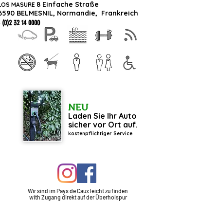
8 Einfache Straße
LOS MASURE
6590 BELMESNIL, Normandie,
Frankreich
 (0)2 32 14 0000
NEU
Laden Sie Ihr Auto
sicher vor Ort auf.
kostenpflichtiger Service
Wir sind im Pays de Caux leicht zu finden
with
Zugang
direkt auf der Überholspur