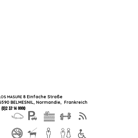
8 Einfache Straße
LOS MASURE
6590 BELMESNIL, Normandie,
Frankreich
 (0)2 32 14 0000