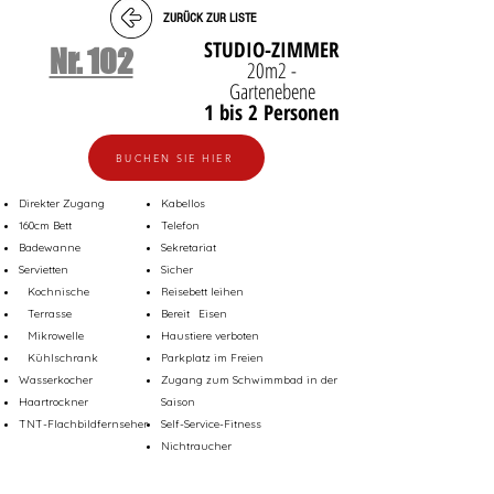
ZURÜCK ZUR LISTE
STUDIO-ZIMMER
Nr. 102
20m2 -
Gartenebene
1 bis 2 Personen
BUCHEN SIE HIER
Direkter Zugang
Kabellos
160cm Bett
Telefon
Badewanne
Sekretariat
Servietten
Sicher
Kochnische
Reisebett leihen
Terrasse
Bereit
Eisen
Mikrowelle
Haustiere verboten
Kühlschrank
Parkplatz im Freien
Wasserkocher
Zugang zum Schwimmbad in der
Haartrockner
Saison
TNT-Flachbildfernseher
Self-Service-Fitness
Nichtraucher