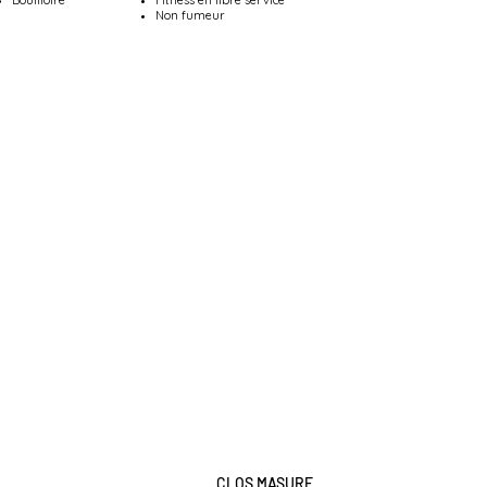
Bouilloire
Fitness en libre service
Non fumeur​
CLOS MASURE