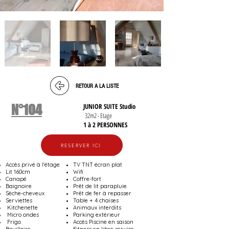
RETOUR A LA LISTE
N°104
JUNIOR SUITE Studio
32m2 - Etage
1 à 2 PERSONNES
RESERVER ICI
Accès privé à l'étage
TV TNT écran plat
Lit 160cm
Wifi
Canapé
Coffre-fort
Baignoire
Prêt de lit parapluie
Sèche-cheveux
Prêt de fer à repasser
Serviettes
Table + 4 chaises
Kitchenette
Animaux interdits
Micro ondes
Parking extérieur
Frigo
Accès Piscine en saison