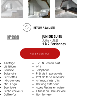
RETOUR A LA LISTE
JUNIOR SUITE
N°203
30m2 - Etage
1 à 2 Personnes
RESERVER ICI
A l'étage
TV TNT écran plat
Lit 160cm
Wifi
Canapé
Téléphone
Baignoire
Prêt de lit parapluie
Serviettes
Prêt de fer à repasser
Micro ondes
Animaux interdits
Mini Frigo
Parking extérieur
Bouilloire
Accès Piscine en saison
Sèche-cheveux
Fitness en libre service
Coffre-fort
Non fumeur​