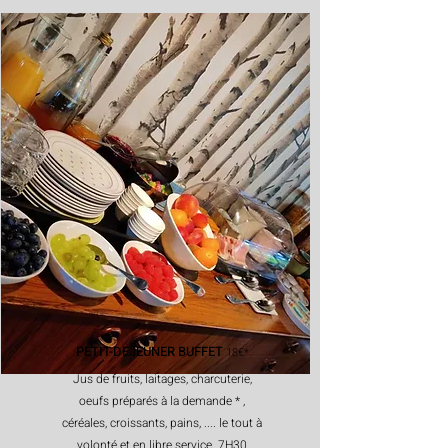
PETIT-DEJEUNER BUFFET
18€*
Jus de fruits, laitages, charcuterie,
oeufs préparés à la demande * ,
céréales, croissants, pains, .... le tout à
volonté et en libre service. 7H30