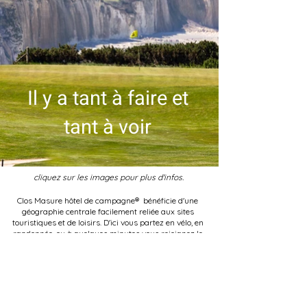
Il y a tant à faire et
tant à voir
cliquez sur les images pour plus d'infos.
Clos Masure hôtel de campagne® bénéficie d'une
géographie centrale facilement reliée aux sites
touristiques et de loisirs. D'ici vous partez en vélo, en
randonnée, ou à quelques minutes vous rejoignez le
bord de mer, les falaises de la côte d'Albatre et
pourquoi pas poussez jusqu'à Etretat à 50mn.
Rouen est à 25 mn seulement et vaut vraiment le
détour pour la visite de son centre historique, une
pause shopping, ou un dîner dans l'animation des
quais aménagés. Histoire, architecture et