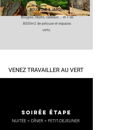
BOUTIQUE & JARDIN
Bougies, objets, cadeaux ... et + de
8000m2 de pelouse et espaces
verts.
VENEZ TRAVAILLER AU VERT
SOIRÉE ÉTAPE
NUITÉE + DÎNER + PETIT-DEJEUNER