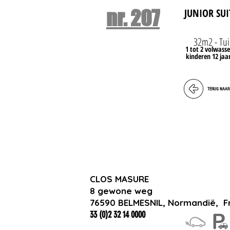
nr. 207
JUNIOR SUI
32m2 - Tu
1 tot 2 volwasse
kinderen 12 jaa
TERUG NAAR 
CLOS MASURE
8 gewone weg
76590 BELMESNIL, Normandië,
F
33 (0)2 32 14 0000