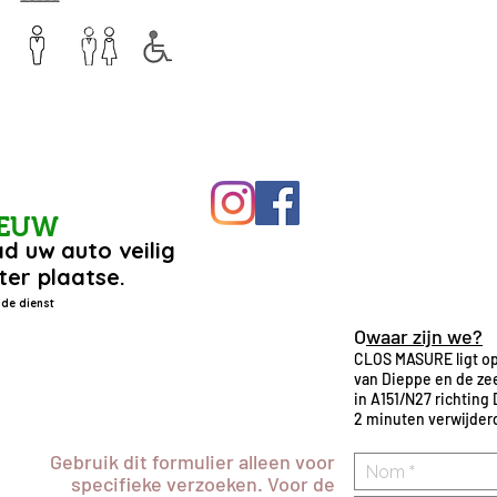
IEUW
d uw auto veilig
ter plaatse.
de dienst
O
waar zijn we?
CLOS MASURE ligt op
van Dieppe en de zee
in A151/N27 richting 
2 minuten verwijder
Gebruik dit formulier alleen voor
specifieke verzoeken. Voor de