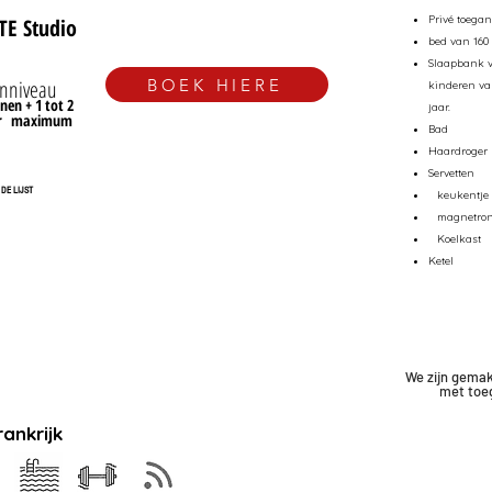
Privé toega
TE Studio
bed van 160
Slaapbank v
BOEK HIERE
inniveau
kinderen va
nen + 1 tot 2
jaar.
r
maximum
Bad
Haardroger
Servetten
DE LIJST
keukentje
magnetro
Koelkast
Ketel
We zijn gemak
met
toe
rankrijk