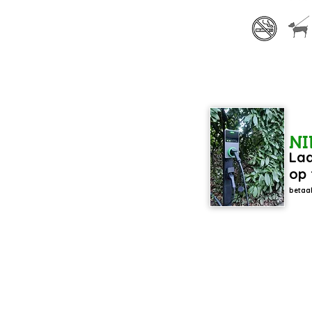
N
Laa
op 
betaal