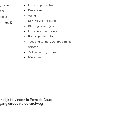
ng boven
DTT-tv
plat scherm
Draadloze
 cm
Veilig
oor 2
Lening voor reiswieg
n max. 12
Klaar, gereed
ijzer
Huisdieren verboden
Buiten parkeerplaats
Toegang tot het zwembad in het
seizoen
Zelfbedieningsfitness
n
Niet-roker
kelijk te vinden in Pays de Caux
gang
direct via de snelweg