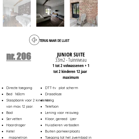
TERUG NAAR DE LIJST
nr. 206
JUNIOR SUITE
33m2 - Tuinniveau
1 tot 2 volwassenen + 1
tot 2 kinderen 12 jaar
maximum
Directe toegang
DTT-tv
plat scherm
Bed
160cm
Draadloze
Slaapbank voor 2 kinderen
Veilig
van max. 12 jaar.
Telefoon
Bad
Lening voor reiswieg
Servetten
Klaar, gereed
ijzer
Haardroger
Huisdieren verboden
Ketel
Buiten parkeerplaats
magnetron
Toegang tot het zwembad in