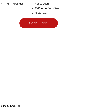
Mini koelkast
het seizoen
Zelfbedieningsfitness
Niet-roker
BOEK HIERE
LOS MASURE