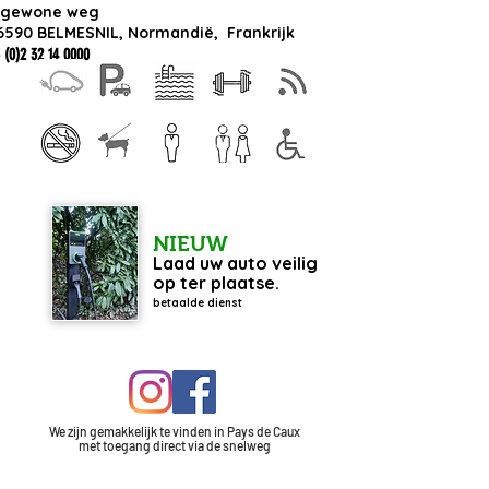
 gewone weg
6590 BELMESNIL, Normandië,
Frankrijk
 (0)2 32 14 0000
NIEUW
Laad uw auto veilig
op ter plaatse.
betaalde dienst
We zijn gemakkelijk te vinden in Pays de Caux
met
toegang
direct via de snelweg