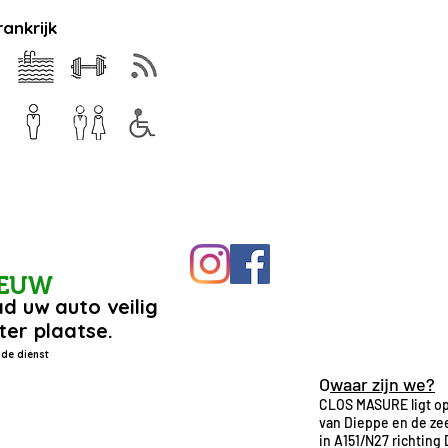
rankrijk
IEUW
d uw auto veilig
ter plaatse.
de dienst
O
waar zijn we?
CLOS MASURE ligt op
van Dieppe en de zee
in A151/N27 richting 