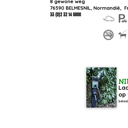
8 gewone weg
76590 BELMESNIL, Normandië,
F
33 (0)2 32 14 0000
N
Laa
op 
betaal