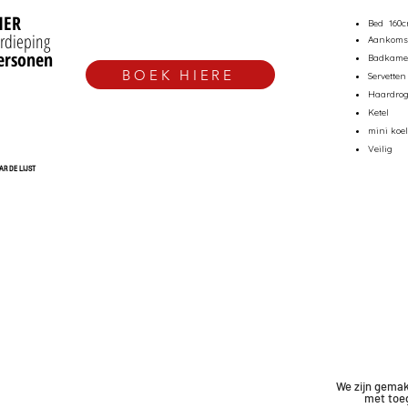
MER
Bed
160
rdieping
Aankoms
personen
Badkame
BOEK HIERE
Servetten
Haardrog
Ketel
mini koe
Veilig
AR DE LIJST
We zijn gemak
met
toe