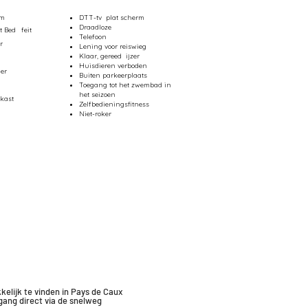
cm
DTT-tv
plat scherm
Draadloze
t Bed
feit
Telefoon
r
Lening voor reiswieg
Klaar, gereed
ijzer
Huisdieren verboden
er
Buiten parkeerplaats
Toegang tot het zwembad in
het seizoen
lkast
Zelfbedieningsfitness
Niet-roker
kelijk te vinden in Pays de Caux
gang
direct via de snelweg