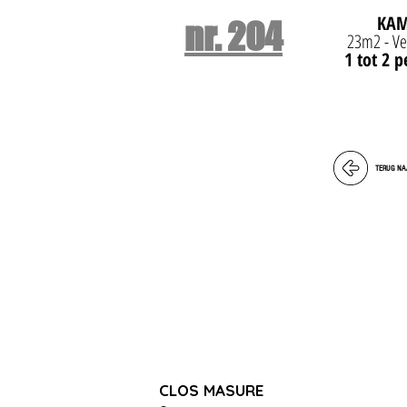
KA
nr. 204
23m2 - Ve
1 tot 2 
TERUG NA
CLOS MASURE